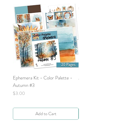
Ephemera Kit - Color Palette -
Around the Word - Luke 
Autumn #3
Price
$0.00
Price
$3.00
Add to Cart